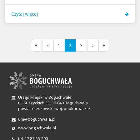
składnikami lub też naturalne składniki występują w
zwiększonych stężeniach nieodpowiadających
Czytaj więcej
naturalnemu składowi atmosfery ziemskiej. Są one
zarazem najbardziej niebezpiecznym rodzajem
zanieczyszczeń, gdyż nie da się ich ograniczyć do
określonego obszaru. Z...
1
2
3
Urząd Miejski w Boguchwale
ul. Suszyckich 33, 36-040 Boguchwała
powiat rzeszowski, woj. podkarpackie
um@boguchwala.pl
www.boguchwala.pl
tel. 17 87-55-200