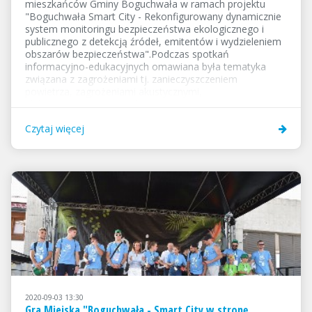
mieszkańców Gminy Boguchwała w ramach projektu
"Boguchwała Smart City - Rekonfigurowany dynamicznie
system monitoringu bezpieczeństwa ekologicznego i
publicznego z detekcją źródeł, emitentów i wydzieleniem
obszarów bezpieczeństwa".Podczas spotkań
informacyjno-edukacyjnych omawiana była tematyka
związana z zagrożeniami tj. zanieczyszczeniem
powietrza, zagrożeniami akustycznymi,
elektromagnetycznymi i hydrologicznymi. Natomiast na
spotkaniach informacyjnych i konsultacyjnych były
Czytaj więcej
poruszane zagadnienia poświęcone wypracowaniu zasad
funkcjonowania systemu poprawy bezpieczeństwa
ekologicznego i publicznego oraz promocji idei SMART
CITY.Uczestnicy spotkań zostali poinformowani o...
2020-09-03 13:30
Gra Miejska "Boguchwała - Smart City w stronę