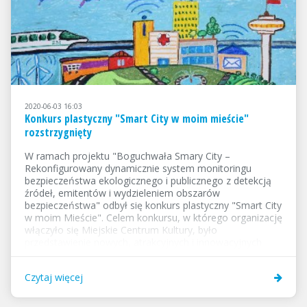
2020-06-03 16:03
Konkurs plastyczny "Smart City w moim mieście"
rozstrzygnięty
W ramach projektu "Boguchwała Smary City –
Rekonfigurowany dynamicznie system monitoringu
bezpieczeństwa ekologicznego i publicznego z detekcją
źródeł, emitentów i wydzieleniem obszarów
bezpieczeństwa" odbył się konkurs plastyczny "Smart City
w moim Mieście". Celem konkursu, w którego organizację
włączyło się Miejskie Centrum Kultury, było
przedstawienie nowych, atrakcyjnych i innowacyjnych
rozwiązań w obszarze Smart City, które w przyszłości
mogą być wdrożone na terenie Boguchwały.Konkurs
Czytaj więcej
został podzielony na 3 kategorie wiekowe: uczniowie klas
I-III SP, uczniowie klas IV-VIII, uczniowie klas I-III LO. W
konkursie wzięło udział 131 uczestników. Prace