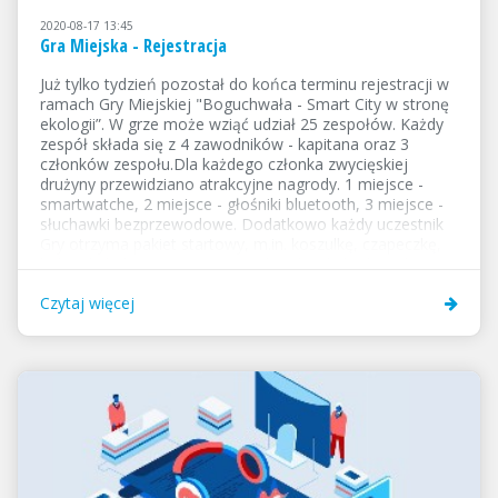
2020-08-17 13:45
Gra Miejska - Rejestracja
Już tylko tydzień pozostał do końca terminu rejestracji w
ramach Gry Miejskiej "Boguchwała - Smart City w stronę
ekologii”. W grze może wziąć udział 25 zespołów. Każdy
zespół składa się z 4 zawodników - kapitana oraz 3
członków zespołu.Dla każdego członka zwycięskiej
drużyny przewidziano atrakcyjne nagrody. 1 miejsce -
smartwatche, 2 miejsce - głośniki bluetooth, 3 miejsce -
słuchawki bezprzewodowe. Dodatkowo każdy uczestnik
Gry otrzyma pakiet startowy, m.in. koszulkę, czapeczkę,
bidon, kubek, notes, smycz, torbę/plecak, breloczek,
opaskę odblaskową.Zapraszamy na Rynek Miejski 29
Czytaj więcej
sierpnia. Start Gry godz. 13:00. Gwarantujemy dobrą
zabawę. Gra w ramach projektu "Boguchwała Smart City
- rekonfigurowany...