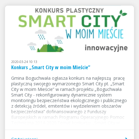
plastyczne oceniała komisja w składzie:...
2020-03-24 10:13
Konkurs „Smart City w moim Mieście”
Gmina Boguchwała ogłasza konkurs na najlepszą pracę
plastyczną swojego wymarzonego Smart City pt. „Smart
City w moim Mieście” w ramach projektu „Boguchwała
Smart City - rekonfigurowany dynamicznie system
monitoringu bezpieczeństwa ekologicznego i publicznego
z detekcją źródeł, emitentów i wydzieleniem obszarów
bezpieczeństwa” dofinansowanego z Funduszy
Europejskich w ramach Programu Operacyjnego Pomoc
Techniczna 2014-2020.Temat konkursu: „Smart City w
moim Mieście” - innowacyjne rozwiązania dla miasta np.
obiekty, przyroda, środowisko, mała architektura,