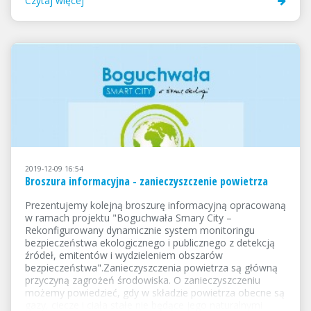
Czytaj więcej
komunikacja itp.Prace mogą być wykonane dowolną
techniką plastyczną (np. ołówek, kredka, pastele suche,
pastele olejne, farby plakatowe, collage,...
2019-12-09 16:54
Broszura informacyjna - zanieczyszczenie powietrza
Prezentujemy kolejną broszurę informacyjną opracowaną
w ramach projektu "Boguchwała Smary City –
Rekonfigurowany dynamicznie system monitoringu
bezpieczeństwa ekologicznego i publicznego z detekcją
źródeł, emitentów i wydzieleniem obszarów
bezpieczeństwa".Zanieczyszczenia powietrza są główną
przyczyną zagrożeń środowiska. O zanieczyszczeniu
możemy powiedzieć, gdy w składzie powietrza obecne są
gazy, ciecze i ciała stałe nie będące jego naturalnymi