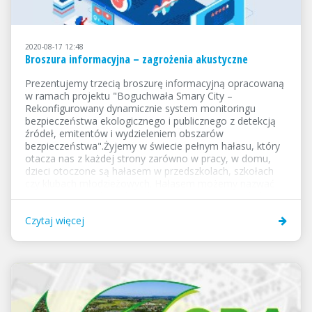
2020-08-17 12:48
Broszura informacyjna – zagrożenia akustyczne
Prezentujemy trzecią broszurę informacyjną opracowaną
w ramach projektu "Boguchwała Smary City –
Rekonfigurowany dynamicznie system monitoringu
bezpieczeństwa ekologicznego i publicznego z detekcją
źródeł, emitentów i wydzieleniem obszarów
bezpieczeństwa".Żyjemy w świecie pełnym hałasu, który
otacza nas z każdej strony zarówno w pracy, w domu,
dzieci otoczone są hałasem w przedszkolach, szkołach
czy klubach młodzieżowych. Hałasem możemy nazwać
głośne, niepożądane dźwięki o dużym natężeniu, które
mogą spowodować uszkodzenie słuchu. W dzisiejszym
Czytaj więcej
świecie dźwięk jest wszechobecny. Większość dźwięków
jest przyjemna, ale w niektórych sytuacjach dźwięk
przeradza się w hałas.O...