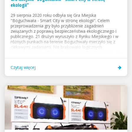
ekologii"
29 sierpnia 2020 roku odbyła się Gra Miejska
"Boguchwała - Smart City w stronę ekologii". Celem
przeprowadzenia gry było przybliżenie zagadnień
związanych z poprawą bezpieczeństwa ekologicznego i
publicznego. 21 drużyn wyruszyło z Rynku Miejskiego i w
różnych punkach na terenie Boguchwały mierzyło się z
ciekawymi zadaniami. Nie brakowało logicznych
łamigłówek sprawdzających spryt i spostrzegawczość, ale
też pytań związanych z ochroną środowiska, a także
konkurencji sprawnościowych. Do rywalizacji przystąpiły
Czytaj więcej
dzieci, młodzież oraz dorośli. Na zwycięzców czekały
atrakcyjne nagrody. Gra została zorganizowana w
ramach projektu "Boguchwała Smart City -
rekonfigurowany dynamicznie system monitoringu
bezpieczeństwa...