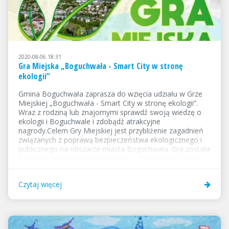
2020-08-06 18:31
Gra Miejska „Boguchwała - Smart City w stronę
ekologii”
Gmina Boguchwała zaprasza do wzięcia udziału w Grze
Miejskiej „Boguchwała - Smart City w stronę ekologii”.
Wraz z rodziną lub znajomymi sprawdź swoją wiedzę o
ekologii i Boguchwale i zdobądź atrakcyjne
nagrody.Celem Gry Miejskiej jest przybliżenie zagadnień
związanych z poprawą bezpieczeństwa ekologicznego i
publicznego na obszarze miasta Boguchwała. Gra została
zorganizowana w ramach projektu „Boguchwała Smart
City - rekonfigurowany dynamicznie system monitoringu
bezpieczeństwa ekologicznego i publicznego z detekcją
Czytaj więcej
źródeł, emitentów i wydzieleniem obszarów
bezpieczeństwa” dofinansowanego z Funduszy
Europejskich w ramach Programu Operacyjnego Pomoc
Techniczna 2014-2020.Gra odbędzie się w sobotę 29
sierpnia 2020 roku...