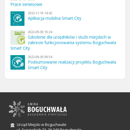
Prace serwisowe
2022-11-10 14:42
Aplikacja mobilna Smart City
2022-09-30 10:24
Szkolenie dla urzędników i służb miejskich w
zakresie funkcjonowania systemu Boguchwała
Smart City
2022-09-30 09:54
Podsumowanie realizacji projektu Boguchwała
Smart City
Urząd Miejski w Boguchwale
ul. Suszyckich 33, 36-040 Boguchwała