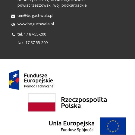
powiat rzeszowski, woj. podkarpackie
um@boguchwala.pl
www.boguchwala.pl
tel. 17 87-55-200
fax: 17 87-55-209